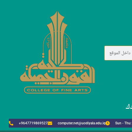
دك
+9647719869527
computer.net@uodiyala.edu.iq
Sun - Thu: