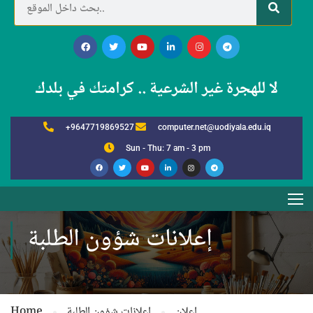
لا للهجرة غير الشرعية .. كرامتك في بلدك
+9647719869527
computer.net@uodiyala.edu.iq
Sun - Thu: 7 am - 3 pm
إعلانات شؤون الطلبة
Home
إعلانات شؤون الطلبة
اعلان